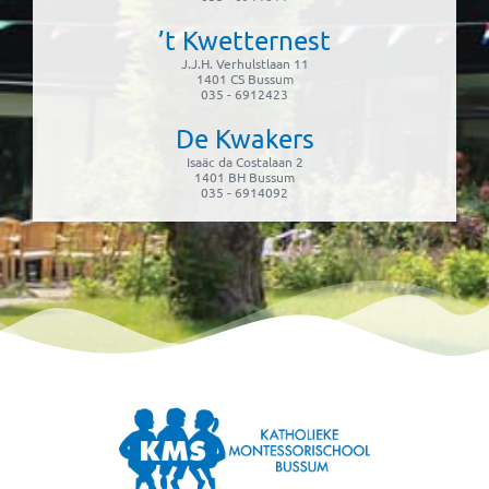
’t Kwetternest
J.J.H. Verhulstlaan 11
1401 CS Bussum
035 - 6912423
De Kwakers
Isaäc da Costalaan 2
1401 BH Bussum
035 - 6914092