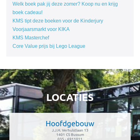
Welk boek pak jij deze zomer? Koop nu en krijg
boek cadeau!
KMS tipt deze boeken voor de Kinderjury
Voorjaarsmarkt voor KIKA
KMS Masterchef
Core Value prijs bij Lego League
LOCATIES
Hoofdgebouw
J.J.H. Verhulstlaan 13
1401 CS Bussum
035 - 6911011