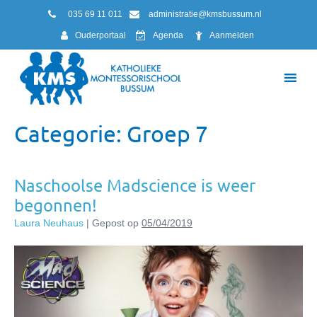
035 69 11 011
administratie@kmsbussum.nl
Ouderportaal
Agenda
Aanmelden
Categorie:
Groep 7
Naschoolse Madscience is weer
begonnen!
Laura Neuhaus
|
Gepost op
05/04/2019