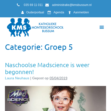
035 69 11 011
administratie@kmsbussum.nl
Ouderportaal
Agenda
Aanmelden
Categorie:
Groep 5
Naschoolse Madscience is weer
begonnen!
Laura Neuhaus
|
Gepost op
05/04/2019