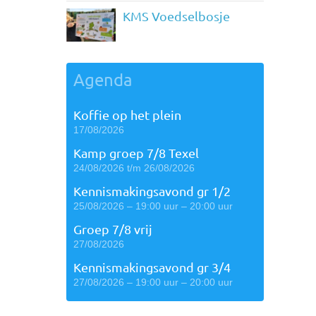
KMS Voedselbosje
Agenda
Koffie op het plein
17/08/2026
Kamp groep 7/8 Texel
24/08/2026 t/m 26/08/2026
Kennismakingsavond gr 1/2
25/08/2026 – 19:00 uur – 20:00 uur
Groep 7/8 vrij
27/08/2026
Kennismakingsavond gr 3/4
27/08/2026 – 19:00 uur – 20:00 uur