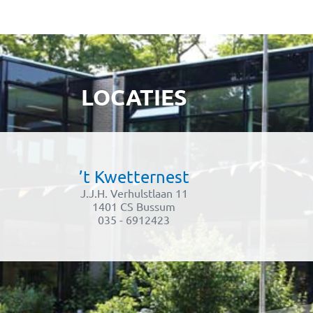
LOCATIES
’t Kwetternest
J.J.H. Verhulstlaan 11
1401 CS Bussum
035 - 6912423