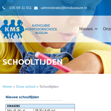
035 69 11 011
administratie@kmsbussum.nl
Nieuws
Onz
SCHOOLTIJDEN
Home
»
Onze school
»
Schooltijden