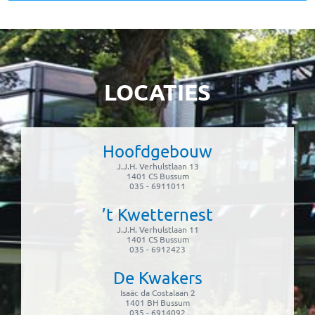
LOCATIES
Hoofdgebouw
J.J.H. Verhulstlaan 13
1401 CS Bussum
035 - 6911011
’t Kwetternest
J.J.H. Verhulstlaan 11
1401 CS Bussum
035 - 6912423
De Kwakers
Isaäc da Costalaan 2
1401 BH Bussum
035 - 6914092