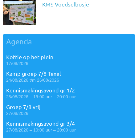
KMS Voedselbosje
Agenda
Koffie op het plein
17/08/2026
Kamp groep 7/8 Texel
24/08/2026 t/m 26/08/2026
Kennismakingsavond gr 1/2
25/08/2026 – 19:00 uur – 20:00 uur
Groep 7/8 vrij
27/08/2026
Kennismakingsavond gr 3/4
27/08/2026 – 19:00 uur – 20:00 uur