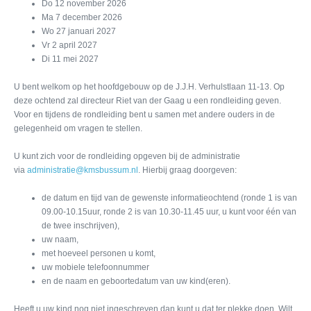
Do 12 november 2026
Ma 7 december 2026
Wo 27 januari 2027
Vr 2 april 2027
Di 11 mei 2027
U bent welkom op het hoofdgebouw op de J.J.H. Verhulstlaan 11-13. Op
deze ochtend zal directeur Riet van der Gaag u een rondleiding geven.
Voor en tijdens de rondleiding bent u samen met andere ouders in de
gelegenheid om vragen te stellen.
U kunt zich voor de rondleiding opgeven bij de administratie
via
administratie@kmsbussum.nl
. Hierbij graag doorgeven:
de datum en tijd van de gewenste informatieochtend (ronde 1 is van
09.00-10.15uur, ronde 2 is van 10.30-11.45 uur, u kunt voor één van
de twee inschrijven),
uw naam,
met hoeveel personen u komt,
uw mobiele telefoonnummer
en de naam en geboortedatum van uw kind(eren).
Heeft u uw kind nog niet ingeschreven dan kunt u dat ter plekke doen. Wilt