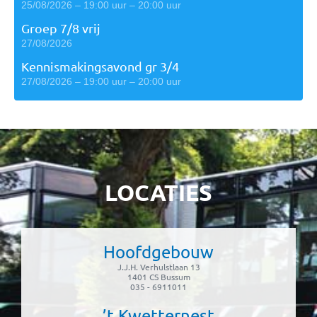
25/08/2026 – 19:00 uur – 20:00 uur
Groep 7/8 vrij
27/08/2026
Kennismakingsavond gr 3/4
27/08/2026 – 19:00 uur – 20:00 uur
LOCATIES
Hoofdgebouw
J.J.H. Verhulstlaan 13
1401 CS Bussum
035 - 6911011
’t Kwetternest