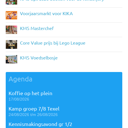
Voorjaarsmarkt voor KIKA
KMS Masterchef
Core Value prijs bij Lego League
KMS Voedselbosje
Agenda
Koffie op het plein
17/08/2026
Kamp groep 7/8 Texel
24/08/2026 t/m 26/08/2026
Kennismakingsavond gr 1/2