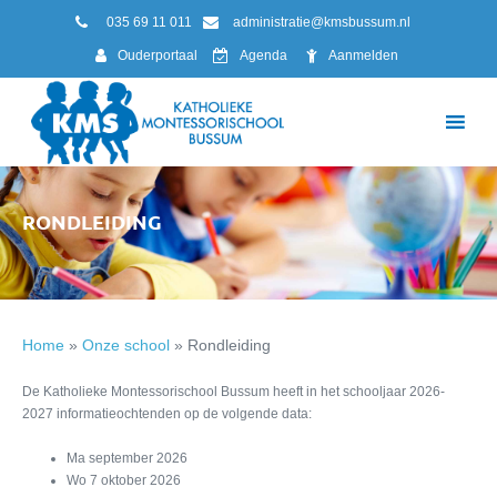
035 69 11 011
administratie@kmsbussum.nl
Ouderportaal
Agenda
Aanmelden
RONDLEIDING
Home
»
Onze school
»
Rondleiding
De Katholieke Montessorischool Bussum heeft in het schooljaar 2026-
2027 informatieochtenden op de volgende data:
Ma september 2026
Wo 7 oktober 2026