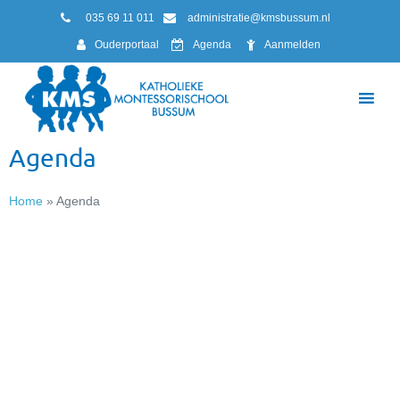
035 69 11 011
administratie@kmsbussum.nl
Ouderportaal
Agenda
Aanmelden
Agenda
Home
»
Agenda
Koffie op het plein
17/08/2026
Kamp groep 7/8 Texel
24/08/2026 t/m 26/08/2026
Kennismakingsavond gr 1/2
25/08/2026 – 19:00 uur – 20:00 uur