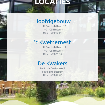
LOCATIES
Hoofdgebouw
J.J.H. Verhulstlaan 13
1401 CS Bussum
035 - 6911011
’t Kwetternest
J.J.H. Verhulstlaan 11
1401 CS Bussum
035 - 6912423
De Kwakers
Isaäc da Costalaan 2
1401 BH Bussum
035 - 6914092