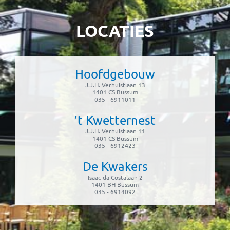
LOCATIES
Hoofdgebouw
J.J.H. Verhulstlaan 13
1401 CS Bussum
035 - 6911011
’t Kwetternest
J.J.H. Verhulstlaan 11
1401 CS Bussum
035 - 6912423
De Kwakers
Isaäc da Costalaan 2
1401 BH Bussum
035 - 6914092