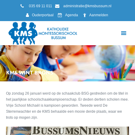
035 69 11 011
administratie@kmsbussum.nl
Ouderportaal
Agenda
Aanmelden
KMS WINT BRONS
Op zondag 26 januari werd op de schaakclub BSG gestreden om de titel in
het jaarlijkse schoolschaakkampioenschap. Er deden dertien scholen mee.
Vrije School Michaël is kampioen geworden. Tweede werd De
Sterrenwachter en de KMS behaalde een mooie derde plaats, waar we
trots op mogen zijn.