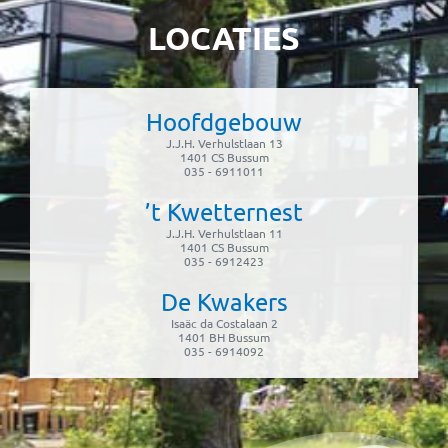
LOCATIES
Hoofdgebouw
J.J.H. Verhulstlaan 13
1401 CS Bussum
035 - 6911011
’t Kwetternest
J.J.H. Verhulstlaan 11
1401 CS Bussum
035 - 6912423
De Kwakers
Isaäc da Costalaan 2
1401 BH Bussum
035 - 6914092