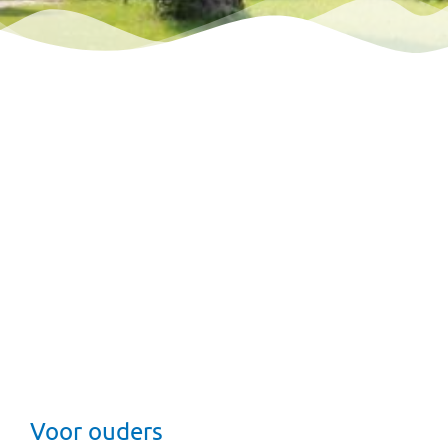
Voor ouders
Schoolgids
Directie
MR
TSO
Ouderbijdrage