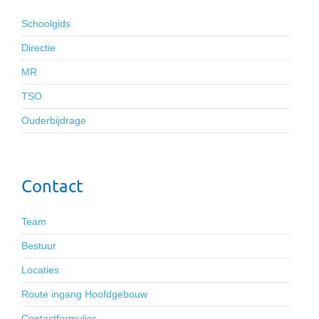
Contact
Team
Bestuur
Locaties
Route ingang Hoofdgebouw
Contactformulier
© 2021 Katholieke Montessorischool Bussum | Alle rechten
voorbehouden.