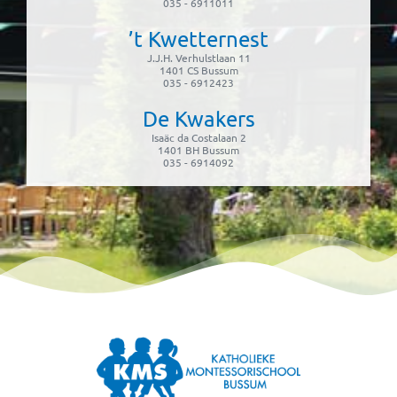
035 - 6911011
’t Kwetternest
J.J.H. Verhulstlaan 11
1401 CS Bussum
035 - 6912423
De Kwakers
Isaäc da Costalaan 2
1401 BH Bussum
035 - 6914092