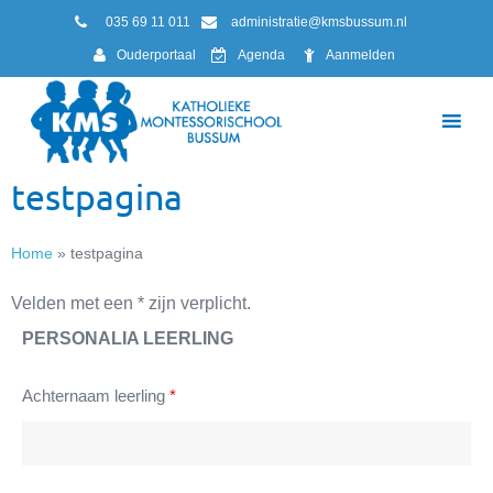
035 69 11 011
administratie@kmsbussum.nl
Ouderportaal
Agenda
Aanmelden
testpagina
Home
»
testpagina
Velden met een * zijn verplicht.
PERSONALIA LEERLING
Achternaam leerling
*