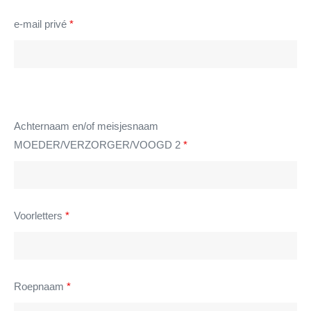
e-mail privé
*
Achternaam en/of meisjesnaam
MOEDER/VERZORGER/VOOGD 2
*
Voorletters
*
Roepnaam
*