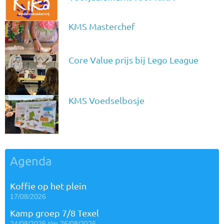
KMS Masterchef
Core Value prijs bij Lego League
KMS Voedselbosje
Agenda
Koffie op het plein
17/08/2026
Kamp groep 7/8 Texel
24/08/2026 t/m 26/08/2026