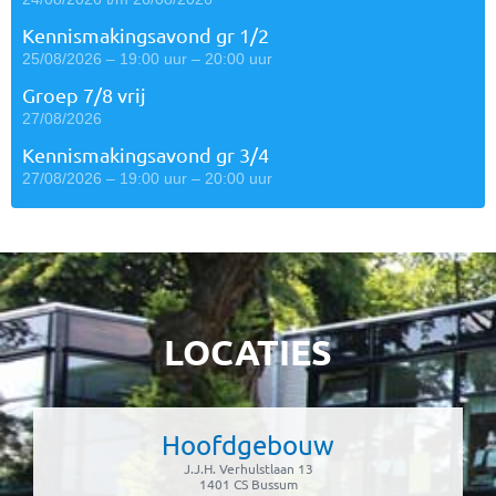
Kennismakingsavond gr 1/2
25/08/2026 – 19:00 uur – 20:00 uur
Groep 7/8 vrij
27/08/2026
Kennismakingsavond gr 3/4
27/08/2026 – 19:00 uur – 20:00 uur
LOCATIES
Hoofdgebouw
J.J.H. Verhulstlaan 13
1401 CS Bussum