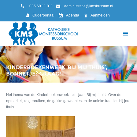
035 69 11 011
administratie@kmsbussum.nl
Ouderportaal
Agenda
Aanmelden
KINDERBOEKENWEEK ‘BIJ MIJ THUIS’,
BONNETJE? GRAAG!
Het thema van de Kinderboekenweek is dit jaar ‘Bij mij thuis’. Over de
opmerkelijke gebruiken, de gekke gewoontes en de unieke tradities bij jou
thuis.