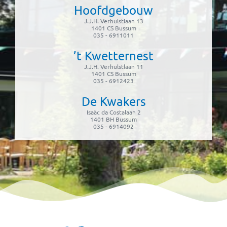
Hoofdgebouw
J.J.H. Verhulstlaan 13
1401 CS Bussum
035 - 6911011
’t Kwetternest
J.J.H. Verhulstlaan 11
1401 CS Bussum
035 - 6912423
De Kwakers
Isaäc da Costalaan 2
1401 BH Bussum
035 - 6914092