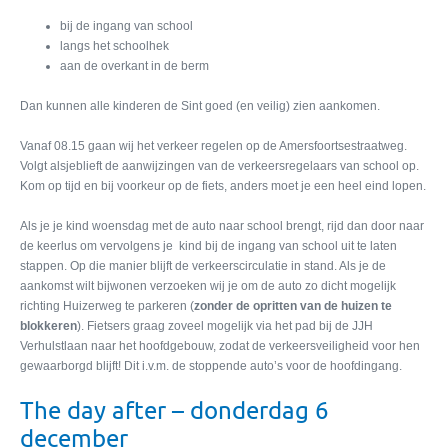
bij de ingang van school
langs het schoolhek
aan de overkant in de berm
Dan kunnen alle kinderen de Sint goed (en veilig) zien aankomen.
Vanaf 08.15 gaan wij het verkeer regelen op de Amersfoortsestraatweg.
Volgt alsjeblieft de aanwijzingen van de verkeersregelaars van school op.
Kom op tijd en bij voorkeur op de fiets, anders moet je een heel eind lopen.
Als je je kind woensdag met de auto naar school brengt, rijd dan door naar
de keerlus om vervolgens je kind bij de ingang van school uit te laten
stappen. Op die manier blijft de verkeerscirculatie in stand. Als je de
aankomst wilt bijwonen verzoeken wij je om de auto zo dicht mogelijk
richting Huizerweg te parkeren (
zonder de opritten van de huizen te
blokkeren
). Fietsers graag zoveel mogelijk via het pad bij de JJH
Verhulstlaan naar het hoofdgebouw, zodat de verkeersveiligheid voor hen
gewaarborgd blijft! Dit i.v.m. de stoppende auto’s voor de hoofdingang.
The day after – donderdag 6
december