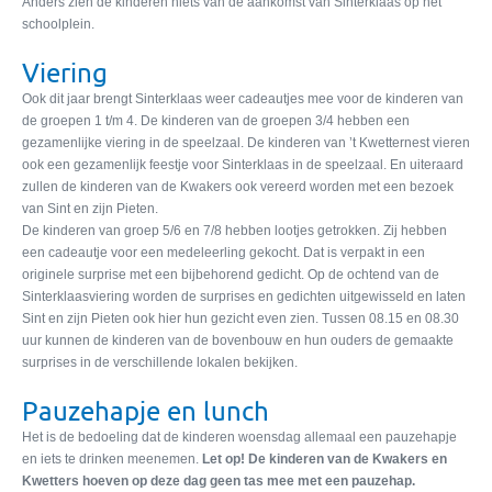
Anders zien de kinderen niets van de aankomst van Sinterklaas op het
schoolplein.
Viering
Ook dit jaar brengt Sinterklaas weer cadeautjes mee voor de kinderen van
de groepen 1 t/m 4. De kinderen van de groepen 3/4 hebben een
gezamenlijke viering in de speelzaal. De kinderen van ’t Kwetternest vieren
ook een gezamenlijk feestje voor Sinterklaas in de speelzaal. En uiteraard
zullen de kinderen van de Kwakers ook vereerd worden met een bezoek
van Sint en zijn Pieten.
De kinderen van groep 5/6 en 7/8 hebben lootjes getrokken. Zij hebben
een cadeautje voor een medeleerling gekocht. Dat is verpakt in een
originele surprise met een bijbehorend gedicht. Op de ochtend van de
Sinterklaasviering worden de surprises en gedichten uitgewisseld en laten
Sint en zijn Pieten ook hier hun gezicht even zien. Tussen 08.15 en 08.30
uur kunnen de kinderen van de bovenbouw en hun ouders de gemaakte
surprises in de verschillende lokalen bekijken.
Pauzehapje en lunch
Het is de bedoeling dat de kinderen woensdag allemaal een pauzehapje
en iets te drinken meenemen.
Let op! De kinderen van de Kwakers en
Kwetters hoeven op deze dag geen tas mee met een pauzehap.