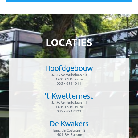
LOCATIES
Hoofdgebouw
J.J.H. Verhulstlaan 13
1401 CS Bussum
035 - 6911011
’t Kwetternest
J.J.H. Verhulstlaan 11
1401 CS Bussum
035 - 6912423
De Kwakers
Isaäc da Costalaan 2
1401 BH Bussum