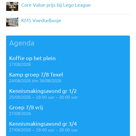
Core Value prijs bij Lego League
KMS Voedselbosje
Agenda
Koffie op het plein
17/08/2026
Kamp groep 7/8 Texel
24/08/2026 t/m 26/08/2026
Kennismakingsavond gr 1/2
25/08/2026 – 19:00 uur – 20:00 uur
Groep 7/8 vrij
27/08/2026
Kennismakingsavond gr 3/4
27/08/2026 – 19:00 uur – 20:00 uur