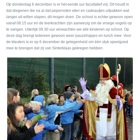
Op donderdag 6 december is er het eerste uur facultatief vrij. Dit houdt in
dat diegenen die na al dat pepernoten eten en cadeautjes uitpakken wat
langer uit willen slapen, dit mogen doen. De school is echter gewoon open
vanaf 08.15 uur en de leerkrachten zijn aanwezig om de vroege vogels op
te vangen. Uiterlijk 09.30 uur verwachten we alle kinderen op school. Op
deze dag brengt iedereen gewoon weer pauzehapjes en lunch mee. Voor
de kleuters is er op 6 december de gelegenheid om één stuk speelgoed
mee te brengen dat zij van Sinterklaas gekregen hebben.
Wij hopen op een fantastisch en gezellig sinterklaasfeest!
Jeugd en gezin: de Sint
Parkeerouders gezocht