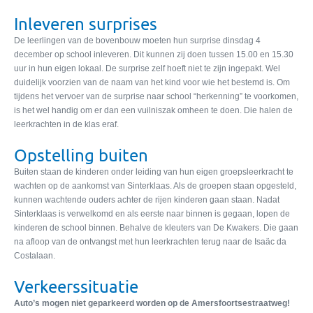
Inleveren surprises
De leerlingen van de bovenbouw moeten hun surprise dinsdag 4
december op school inleveren. Dit kunnen zij doen tussen 15.00 en 15.30
uur in hun eigen lokaal. De surprise zelf hoeft niet te zijn ingepakt. Wel
duidelijk voorzien van de naam van het kind voor wie het bestemd is. Om
tijdens het vervoer van de surprise naar school “herkenning” te voorkomen,
is het wel handig om er dan een vuilniszak omheen te doen. Die halen de
leerkrachten in de klas eraf.
Opstelling buiten
Buiten staan de kinderen onder leiding van hun eigen groepsleerkracht te
wachten op de aankomst van Sinterklaas. Als de groepen staan opgesteld,
kunnen wachtende ouders achter de rijen kinderen gaan staan. Nadat
Sinterklaas is verwelkomd en als eerste naar binnen is gegaan, lopen de
kinderen de school binnen. Behalve de kleuters van De Kwakers. Die gaan
na afloop van de ontvangst met hun leerkrachten terug naar de Isaäc da
Costalaan.
Verkeerssituatie
Auto’s mogen niet geparkeerd worden op de Amersfoortsestraatweg!