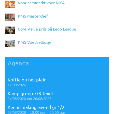
Voorjaarsmarkt voor KIKA
KMS Masterchef
Core Value prijs bij Lego League
KMS Voedselbosje
Agenda
Koffie op het plein
17/08/2026
Kamp groep 7/8 Texel
24/08/2026 t/m 26/08/2026
Kennismakingsavond gr 1/2
25/08/2026 – 19:00 uur – 20:00 uur