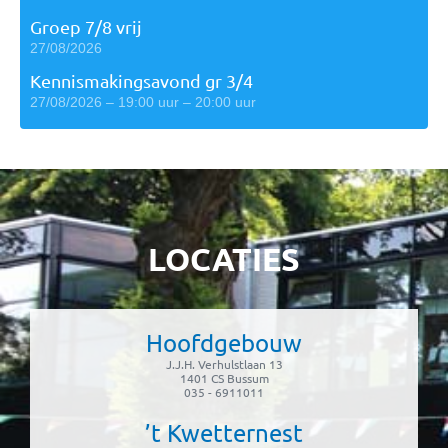
Groep 7/8 vrij
27/08/2026
Kennismakingsavond gr 3/4
27/08/2026 – 19:00 uur – 20:00 uur
LOCATIES
Hoofdgebouw
J.J.H. Verhulstlaan 13
1401 CS Bussum
035 - 6911011
’t Kwetternest