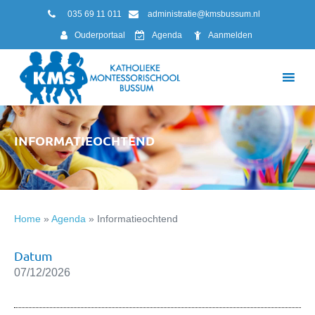
035 69 11 011
administratie@kmsbussum.nl
Ouderportaal
Agenda
Aanmelden
INFORMATIEOCHTEND
Home
»
Agenda
»
Informatieochtend
Datum
07/12/2026