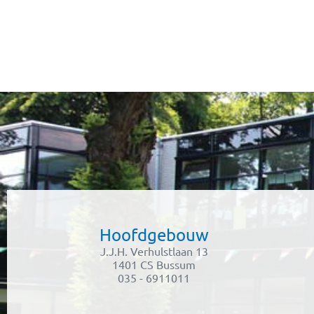
Hoofdgebouw
J.J.H. Verhulstlaan 13
1401 CS Bussum
035 - 6911011