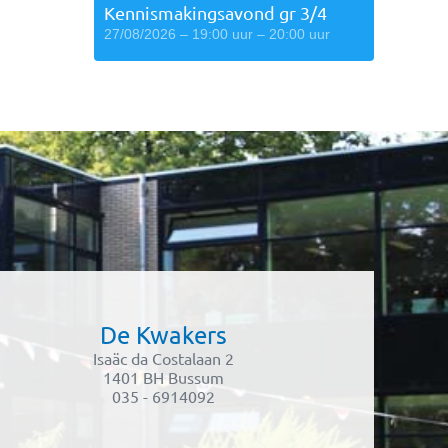
Kennismakingsavond gr 3/4
27/08/2026 – 19:00 uur – 20:00 uur
De Kwakers
Isaäc da Costalaan 2
1401 BH Bussum
035 - 6914092