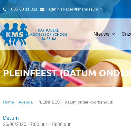
035 69 11 011
administratie@kmsbussum.nl
Nieuws
Onz
PLEINFEEST (DATUM ONDE
Home
»
Agenda
»
PLEINFEEST (datum onder voorbehoud)
Datum
26/06/2020 17:00 uur - 19:30 uur