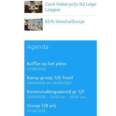
Core Value prijs bij Lego
League
KMS Voedselbosje
Agenda
Koffie op het plein
17/08/2026
Kamp groep 7/8 Texel
24/08/2026 t/m 26/08/2026
Kennismakingsavond gr 1/2
25/08/2026 – 19:00 uur – 20:00 uur
Groep 7/8 vrij
27/08/2026