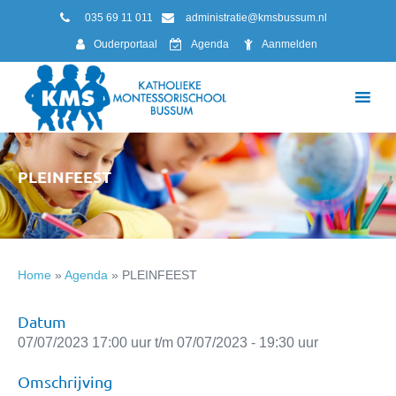
035 69 11 011
administratie@kmsbussum.nl
Ouderportaal
Agenda
Aanmelden
PLEINFEEST
Home
»
Agenda
»
PLEINFEEST
Datum
07/07/2023 17:00 uur t/m 07/07/2023 - 19:30 uur
Omschrijving