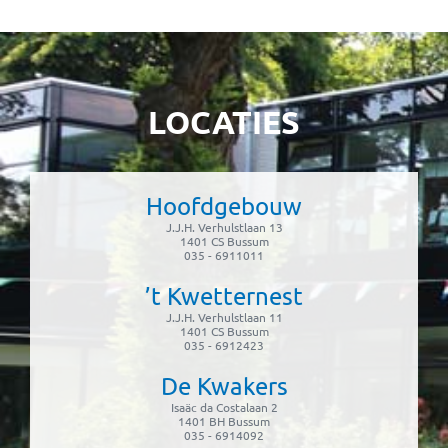
LOCATIES
Hoofdgebouw
J.J.H. Verhulstlaan 13
1401 CS Bussum
035 - 6911011
’t Kwetternest
J.J.H. Verhulstlaan 11
1401 CS Bussum
035 - 6912423
De Kwakers
Isaäc da Costalaan 2
1401 BH Bussum
035 - 6914092