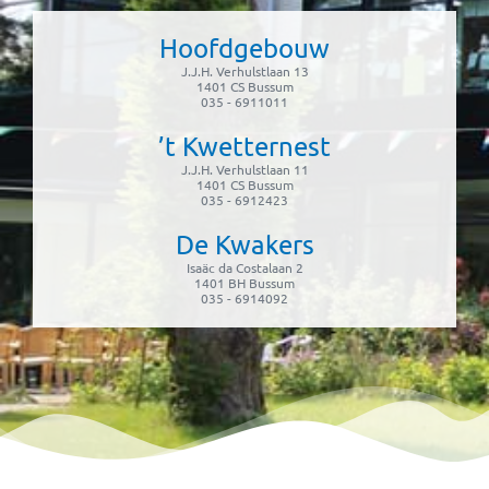
Hoofdgebouw
J.J.H. Verhulstlaan 13
1401 CS Bussum
035 - 6911011
’t Kwetternest
J.J.H. Verhulstlaan 11
1401 CS Bussum
035 - 6912423
De Kwakers
Isaäc da Costalaan 2
1401 BH Bussum
035 - 6914092