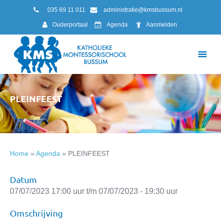
035 69 11 011
administratie@kmsbussum.nl
Ouderportaal
Agenda
Aanmelden
PLEINFEEST
Home
»
Agenda
»
PLEINFEEST
Datum
07/07/2023 17:00 uur t/m 07/07/2023 - 19:30 uur
Omschrijving