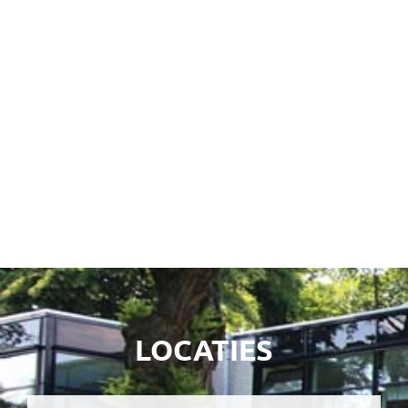
Koffie op het plein
17/08/2026
Kamp groep 7/8 Texel
24/08/2026 t/m 26/08/2026
Kennismakingsavond gr 1/2
25/08/2026 – 19:00 uur – 20:00 uur
Groep 7/8 vrij
27/08/2026
Kennismakingsavond gr 3/4
27/08/2026 – 19:00 uur – 20:00 uur
LOCATIES