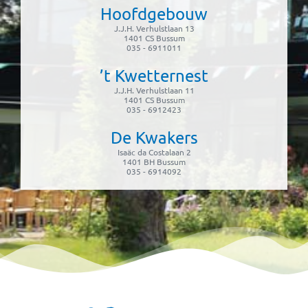
Hoofdgebouw
J.J.H. Verhulstlaan 13
1401 CS Bussum
035 - 6911011
’t Kwetternest
J.J.H. Verhulstlaan 11
1401 CS Bussum
035 - 6912423
De Kwakers
Isaäc da Costalaan 2
1401 BH Bussum
035 - 6914092