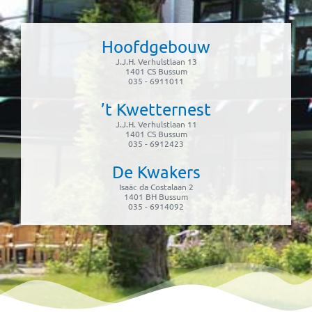
Hoofdgebouw
J.J.H. Verhulstlaan 13
1401 CS Bussum
035 - 6911011
’t Kwetternest
J.J.H. Verhulstlaan 11
1401 CS Bussum
035 - 6912423
De Kwakers
Isaäc da Costalaan 2
1401 BH Bussum
035 - 6914092