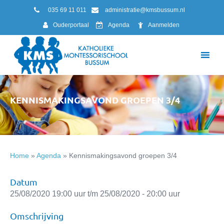
035 69 11 011
administratie@kmsbussum.nl
Ouderportaal
Agenda
Aanmelden
KENNISMAKINGSAVOND GROEPEN 3/4
Home
»
Agenda
»
Kennismakingsavond groepen 3/4
Datum
25/08/2020 19:00 uur t/m 25/08/2020 - 20:00 uur
Omschrijving