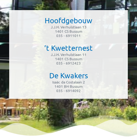
Hoofdgebouw
J.J.H. Verhulstlaan 13
1401 CS Bussum
035 - 6911011
’t Kwetternest
J.J.H. Verhulstlaan 11
1401 CS Bussum
035 - 6912423
De Kwakers
Isaäc da Costalaan 2
1401 BH Bussum
035 - 6914092