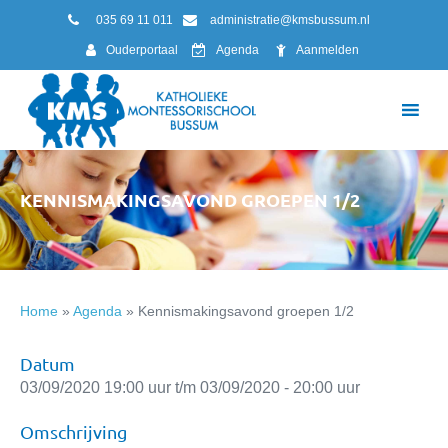
035 69 11 011
administratie@kmsbussum.nl
Ouderportaal
Agenda
Aanmelden
KENNISMAKINGSAVOND GROEPEN 1/2
Home
»
Agenda
»
Kennismakingsavond groepen 1/2
Datum
03/09/2020 19:00 uur t/m 03/09/2020 - 20:00 uur
Omschrijving