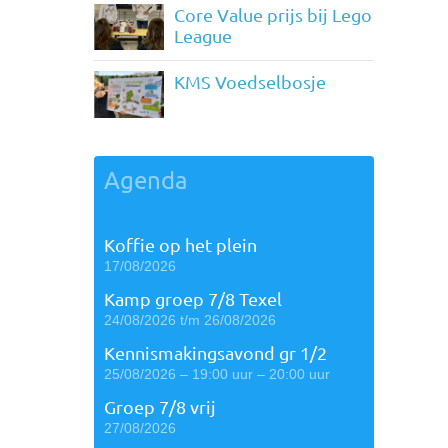
Core Value prijs bij Lego
League
KMS Voedselbosje
Agenda
Koffie op het plein
17/08/2026
Kamp groep 7/8 Texel
24/08/2026 t/m 26/08/2026
Kennismakingsavond gr 1/2
25/08/2026 – 19:00 uur – 20:00 uur
Groep 7/8 vrij
27/08/2026