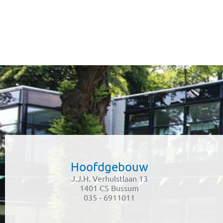
Hoofdgebouw
J.J.H. Verhulstlaan 13
1401 CS Bussum
035 - 6911011