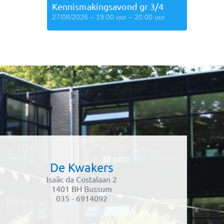
Kennismakingsavond gr 3/4
27/08/2026 – 19:00 uur – 20:00 uur
De Kwakers
Isaäc da Costalaan 2
1401 BH Bussum
035 - 6914092