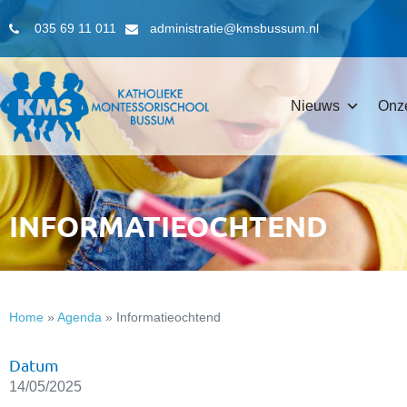
035 69 11 011
administratie@kmsbussum.nl
Nieuws
Onz
INFORMATIEOCHTEND
Home
»
Agenda
»
Informatieochtend
Datum
14/05/2025