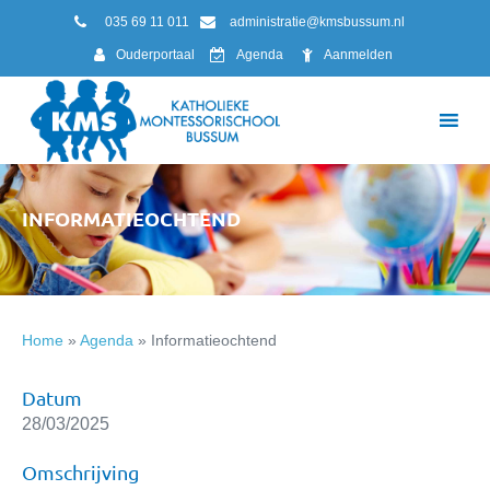
035 69 11 011
administratie@kmsbussum.nl
Ouderportaal
Agenda
Aanmelden
INFORMATIEOCHTEND
Home
»
Agenda
»
Informatieochtend
Datum
28/03/2025
Omschrijving