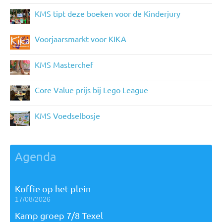
KMS tipt deze boeken voor de Kinderjury
Voorjaarsmarkt voor KIKA
KMS Masterchef
Core Value prijs bij Lego League
KMS Voedselbosje
Agenda
Koffie op het plein
17/08/2026
Kamp groep 7/8 Texel