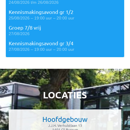
24/08/2026 t/m 26/08/2026
Kennismakingsavond gr 1/2
25/08/2026 – 19:00 uur – 20:00 uur
Groep 7/8 vrij
27/08/2026
Kennismakingsavond gr 3/4
27/08/2026 – 19:00 uur – 20:00 uur
LOCATIES
Hoofdgebouw
J.J.H. Verhulstlaan 13
1401 CS Bussum