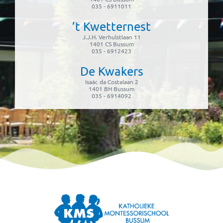
035 - 6911011
’t Kwetternest
J.J.H. Verhulstlaan 11
1401 CS Bussum
035 - 6912423
De Kwakers
Isaäc da Costalaan 2
1401 BH Bussum
035 - 6914092