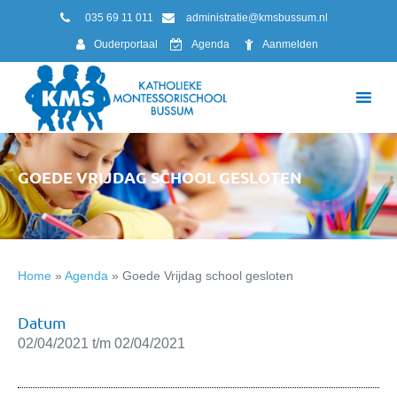
035 69 11 011
administratie@kmsbussum.nl
Ouderportaal
Agenda
Aanmelden
GOEDE VRIJDAG SCHOOL GESLOTEN
Home
»
Agenda
»
Goede Vrijdag school gesloten
Datum
02/04/2021 t/m 02/04/2021