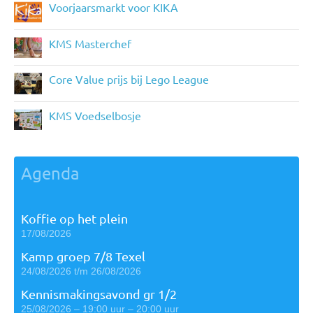
Voorjaarsmarkt voor KIKA
KMS Masterchef
Core Value prijs bij Lego League
KMS Voedselbosje
Agenda
Koffie op het plein
17/08/2026
Kamp groep 7/8 Texel
24/08/2026 t/m 26/08/2026
Kennismakingsavond gr 1/2
25/08/2026 – 19:00 uur – 20:00 uur