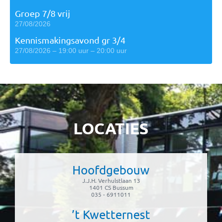
Groep 7/8 vrij
27/08/2026
Kennismakingsavond gr 3/4
27/08/2026 – 19:00 uur – 20:00 uur
LOCATIES
Hoofdgebouw
J.J.H. Verhulstlaan 13
1401 CS Bussum
035 - 6911011
’t Kwetternest