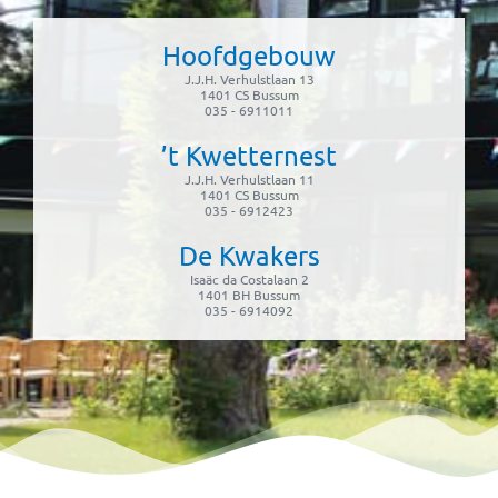
Hoofdgebouw
J.J.H. Verhulstlaan 13
1401 CS Bussum
035 - 6911011
’t Kwetternest
J.J.H. Verhulstlaan 11
1401 CS Bussum
035 - 6912423
De Kwakers
Isaäc da Costalaan 2
1401 BH Bussum
035 - 6914092