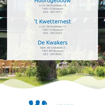
Hoofdgebouw
J.J.H. Verhulstlaan 13
1401 CS Bussum
035 - 6911011
’t Kwetternest
J.J.H. Verhulstlaan 11
1401 CS Bussum
035 - 6912423
De Kwakers
Isaäc da Costalaan 2
1401 BH Bussum
035 - 6914092