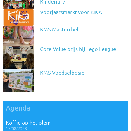
Kinderjury
Voorjaarsmarkt voor KIKA
KMS Masterchef
Core Value prijs bij Lego League
KMS Voedselbosje
Agenda
Koffie op het plein
17/08/2026