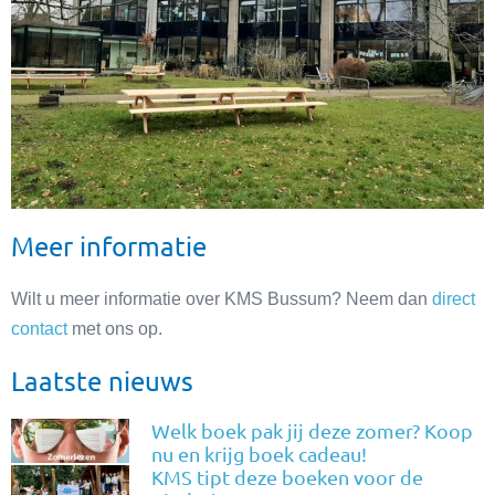
Meer informatie
Wilt u meer informatie over KMS Bussum? Neem dan
direct
contact
met ons op.
Laatste nieuws
Welk boek pak jij deze zomer? Koop
nu en krijg boek cadeau!
KMS tipt deze boeken voor de