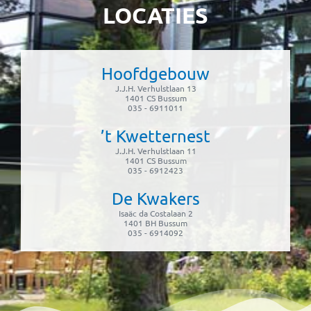
LOCATIES
Hoofdgebouw
J.J.H. Verhulstlaan 13
1401 CS Bussum
035 - 6911011
’t Kwetternest
J.J.H. Verhulstlaan 11
1401 CS Bussum
035 - 6912423
De Kwakers
Isaäc da Costalaan 2
1401 BH Bussum
035 - 6914092