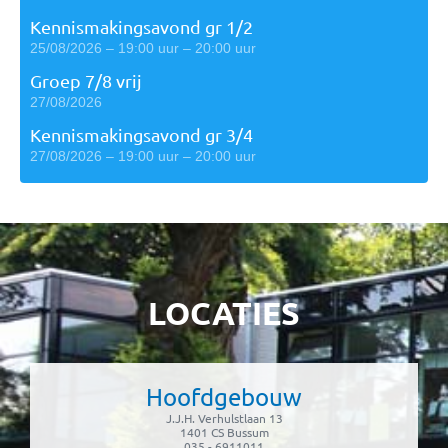
Kennismakingsavond gr 1/2
25/08/2026 – 19:00 uur – 20:00 uur
Groep 7/8 vrij
27/08/2026
Kennismakingsavond gr 3/4
27/08/2026 – 19:00 uur – 20:00 uur
LOCATIES
Hoofdgebouw
J.J.H. Verhulstlaan 13
1401 CS Bussum
035 - 6911011