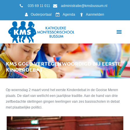
035 69 11 011
administratie@kmsbussum.nl
Ouderportaal
Agenda
Aanmelden
KMS GOED VERTEGENWOORDIGD BIJ EERSTE
KINDERDEBAT
Op woensdag 2 maart vond het eerste Kinderdebat in de Gooise Meren
plaats. De start van wellicht een jaarlijkse traditie. Aan de hand van drie
zelfbedachte stellingen gingen leerlingen van zes basisscholen in debat
met plaatselijke politici.
Lees voor meer informatie de
reportage.