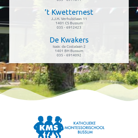
’t Kwetternest
J.J.H. Verhulstlaan 11
1401 CS Bussum
035 - 6912423
De Kwakers
Isaäc da Costalaan 2
1401 BH Bussum
035 - 6914092