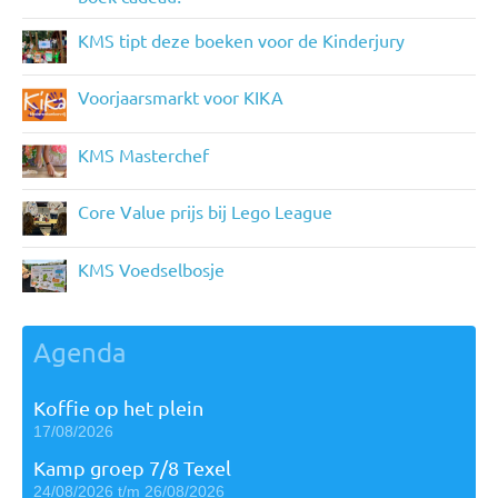
KMS tipt deze boeken voor de Kinderjury
Voorjaarsmarkt voor KIKA
KMS Masterchef
Core Value prijs bij Lego League
KMS Voedselbosje
Agenda
Koffie op het plein
17/08/2026
Kamp groep 7/8 Texel
24/08/2026 t/m 26/08/2026