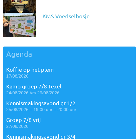
KMS Voedselbosje
Agenda
Koffie op het plein
17/08/2026
Kamp groep 7/8 Texel
24/08/2026 t/m 26/08/2026
Kennismakingsavond gr 1/2
25/08/2026 – 19:00 uur – 20:00 uur
Groep 7/8 vrij
27/08/2026
Kennismakingsavond gr 3/4