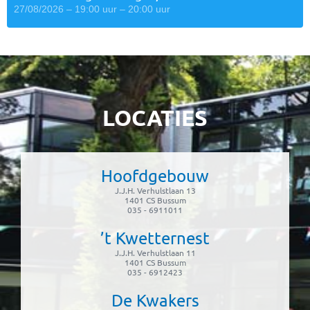
27/08/2026 – 19:00 uur – 20:00 uur
LOCATIES
Hoofdgebouw
J.J.H. Verhulstlaan 13
1401 CS Bussum
035 - 6911011
’t Kwetternest
J.J.H. Verhulstlaan 11
1401 CS Bussum
035 - 6912423
De Kwakers