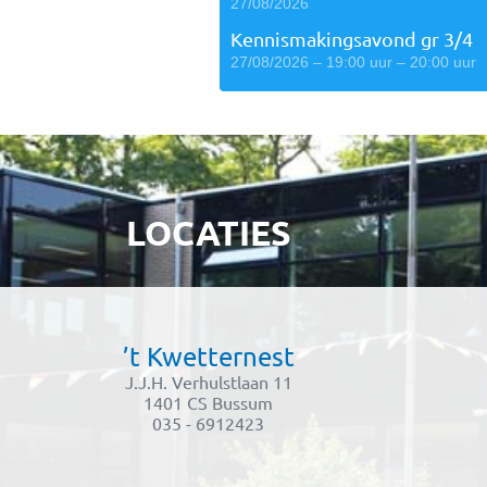
27/08/2026
Kennismakingsavond gr 3/4
27/08/2026 – 19:00 uur – 20:00 uur
LOCATIES
’t Kwetternest
J.J.H. Verhulstlaan 11
1401 CS Bussum
035 - 6912423