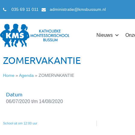
035 69 11 011
administratie@kmsbussum.nl
Nieuws
Onz
ZOMERVAKANTIE
Home
»
Agenda
»
ZOMERVAKANTIE
Datum
06/07/2020 t/m 14/08/2020
School uit om 12:00 uur