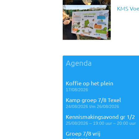
KMS Voe
Agenda
Koffie op het plein
17/08/2026
Kamp groep 7/8 Texel
24/08/2026 t/m 26/08/2026
Kennismakingsavond gr 1/2
25/08/2026 – 19:00 uur – 20:00 uur
Groep 7/8 vrij