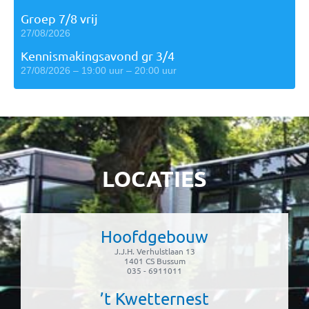
Groep 7/8 vrij
27/08/2026
Kennismakingsavond gr 3/4
27/08/2026 – 19:00 uur – 20:00 uur
LOCATIES
Hoofdgebouw
J.J.H. Verhulstlaan 13
1401 CS Bussum
035 - 6911011
’t Kwetternest