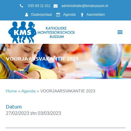
035 69 11 011
administratie@kmsbussum.nl
Ouderportaal
Agenda
Aanmelden
VOORJAARSVAKANTIE 2023
Home
»
Agenda
»
VOORJAARSVAKANTIE 2023
Datum
27/02/2023 t/m 03/03/2023