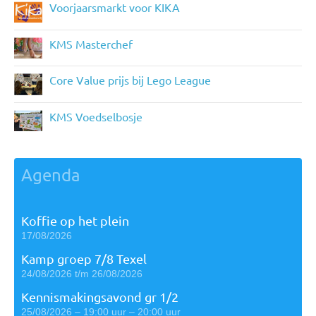
Voorjaarsmarkt voor KIKA
KMS Masterchef
Core Value prijs bij Lego League
KMS Voedselbosje
Agenda
Koffie op het plein
17/08/2026
Kamp groep 7/8 Texel
24/08/2026 t/m 26/08/2026
Kennismakingsavond gr 1/2
25/08/2026 – 19:00 uur – 20:00 uur