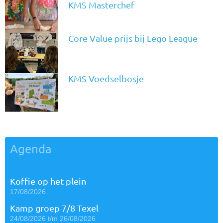
KMS Masterchef
Core Value prijs bij Lego League
KMS Voedselbosje
Agenda
Koffie op het plein
17/08/2026
Kamp groep 7/8 Texel
24/08/2026 t/m 26/08/2026