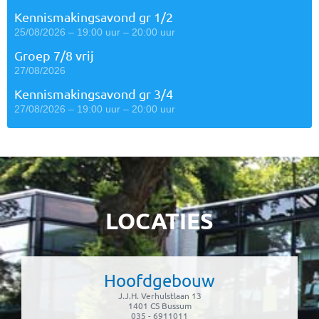
Kennismakingsavond gr 1/2
25/08/2026 – 19:00 uur – 20:00 uur
Groep 7/8 vrij
27/08/2026
Kennismakingsavond gr 3/4
27/08/2026 – 19:00 uur – 20:00 uur
LOCATIES
Hoofdgebouw
J.J.H. Verhulstlaan 13
1401 CS Bussum
035 - 6911011