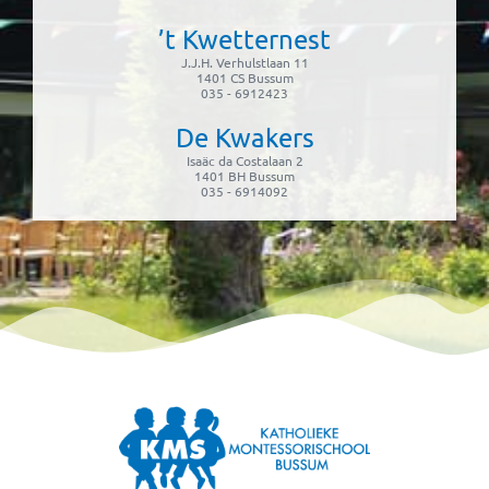
’t Kwetternest
J.J.H. Verhulstlaan 11
1401 CS Bussum
035 - 6912423
De Kwakers
Isaäc da Costalaan 2
1401 BH Bussum
035 - 6914092