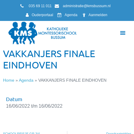
035 69 11 011
administratie@kmsbussum.nl
Ouderportaal
Agenda
Aanmelden
VAKKANJERS FINALE
EINDHOVEN
Home
»
Agenda
»
VAKKANJERS FINALE EINDHOVEN
Datum
16/06/2022 t/m 16/06/2022
SCHOOLREISJE GR 3/4
Doordraaimiddag