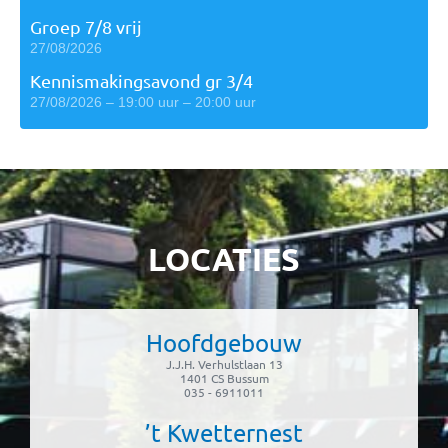
Groep 7/8 vrij
27/08/2026
Kennismakingsavond gr 3/4
27/08/2026 – 19:00 uur – 20:00 uur
LOCATIES
Hoofdgebouw
J.J.H. Verhulstlaan 13
1401 CS Bussum
035 - 6911011
’t Kwetternest