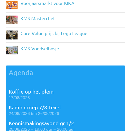
Voorjaarsmarkt voor KIKA
KMS Masterchef
Core Value prijs bij Lego League
KMS Voedselbosje
Agenda
Koffie op het plein
17/08/2026
Kamp groep 7/8 Texel
24/08/2026 t/m 26/08/2026
Kennismakingsavond gr 1/2
25/08/2026 – 19:00 uur – 20:00 uur