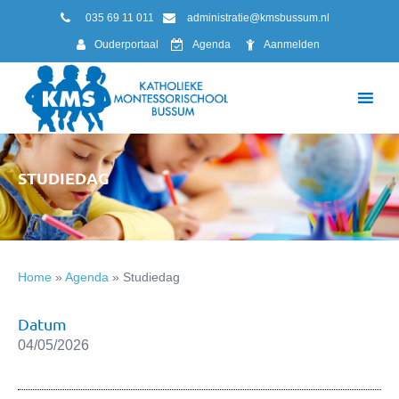
035 69 11 011
administratie@kmsbussum.nl
Ouderportaal
Agenda
Aanmelden
STUDIEDAG
Home
»
Agenda
»
Studiedag
Datum
04/05/2026