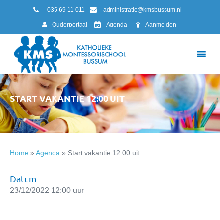
035 69 11 011
administratie@kmsbussum.nl
Ouderportaal
Agenda
Aanmelden
START VAKANTIE 12:00 UIT
Home
»
Agenda
»
Start vakantie 12:00 uit
Datum
23/12/2022 12:00 uur