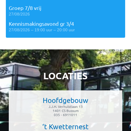
Groep 7/8 vrij
27/08/2026
Kennismakingsavond gr 3/4
27/08/2026 – 19:00 uur – 20:00 uur
LOCATIES
Hoofdgebouw
J.J.H. Verhulstlaan 13
1401 CS Bussum
035 - 6911011
’t Kwetternest