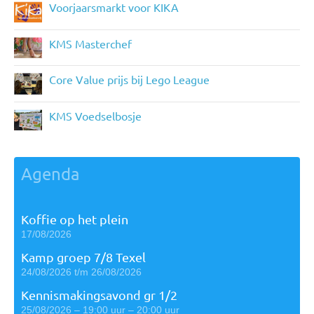
Voorjaarsmarkt voor KIKA
KMS Masterchef
Core Value prijs bij Lego League
KMS Voedselbosje
Agenda
Koffie op het plein
17/08/2026
Kamp groep 7/8 Texel
24/08/2026 t/m 26/08/2026
Kennismakingsavond gr 1/2
25/08/2026 – 19:00 uur – 20:00 uur