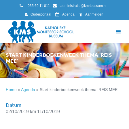
035 69 11 011
administratie@kmsbussum.nl
Ouderportaal
Agenda
Aanmelden
START KINDERBOEKENWEEK THEMA ‘REIS
MEE’
Home
»
Agenda
»
Start kinderboekenweek thema ‘REIS MEE’
Datum
02/10/2019 t/m 11/10/2019