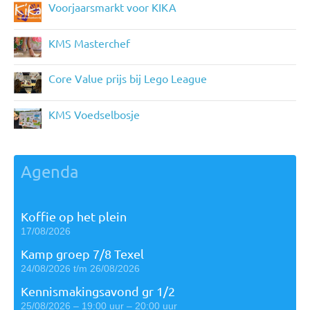
Voorjaarsmarkt voor KIKA
KMS Masterchef
Core Value prijs bij Lego League
KMS Voedselbosje
Agenda
Koffie op het plein
17/08/2026
Kamp groep 7/8 Texel
24/08/2026 t/m 26/08/2026
Kennismakingsavond gr 1/2
25/08/2026 – 19:00 uur – 20:00 uur