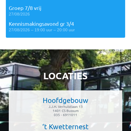
Groep 7/8 vrij
27/08/2026
Kennismakingsavond gr 3/4
27/08/2026 – 19:00 uur – 20:00 uur
LOCATIES
Hoofdgebouw
J.J.H. Verhulstlaan 13
1401 CS Bussum
035 - 6911011
’t Kwetternest