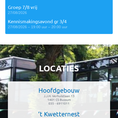
Groep 7/8 vrij
27/08/2026
Kennismakingsavond gr 3/4
27/08/2026 – 19:00 uur – 20:00 uur
LOCATIES
Hoofdgebouw
J.J.H. Verhulstlaan 13
1401 CS Bussum
035 - 6911011
’t Kwetternest