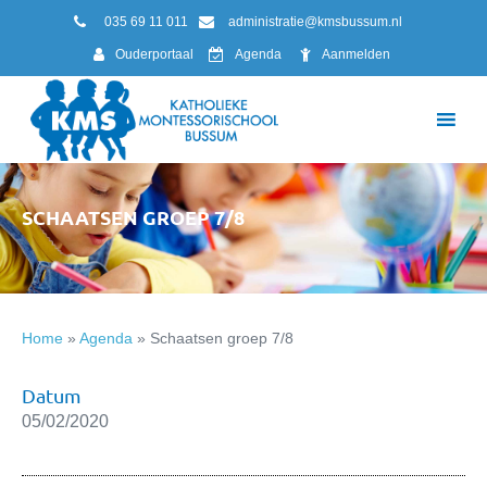
035 69 11 011
administratie@kmsbussum.nl
Ouderportaal
Agenda
Aanmelden
SCHAATSEN GROEP 7/8
Home
»
Agenda
»
Schaatsen groep 7/8
Datum
05/02/2020