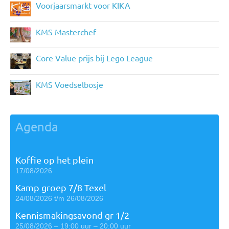
Voorjaarsmarkt voor KIKA
KMS Masterchef
Core Value prijs bij Lego League
KMS Voedselbosje
Agenda
Koffie op het plein
17/08/2026
Kamp groep 7/8 Texel
24/08/2026 t/m 26/08/2026
Kennismakingsavond gr 1/2
25/08/2026 – 19:00 uur – 20:00 uur