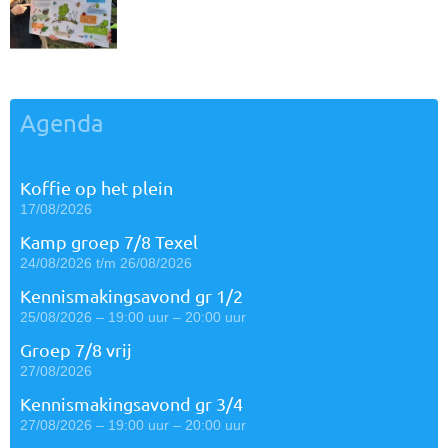
Agenda
Koffie op het plein
17/08/2026
Kamp groep 7/8 Texel
24/08/2026 t/m 26/08/2026
Kennismakingsavond gr 1/2
25/08/2026 – 19:00 uur – 20:00 uur
Groep 7/8 vrij
27/08/2026
Kennismakingsavond gr 3/4
27/08/2026 – 19:00 uur – 20:00 uur