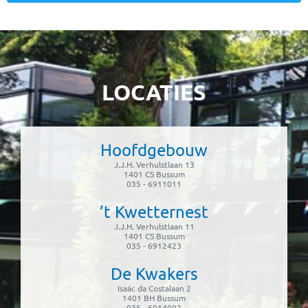
LOCATIES
Hoofdgebouw
J.J.H. Verhulstlaan 13
1401 CS Bussum
035 - 6911011
’t Kwetternest
J.J.H. Verhulstlaan 11
1401 CS Bussum
035 - 6912423
De Kwakers
Isaäc da Costalaan 2
1401 BH Bussum
035 - 6914092