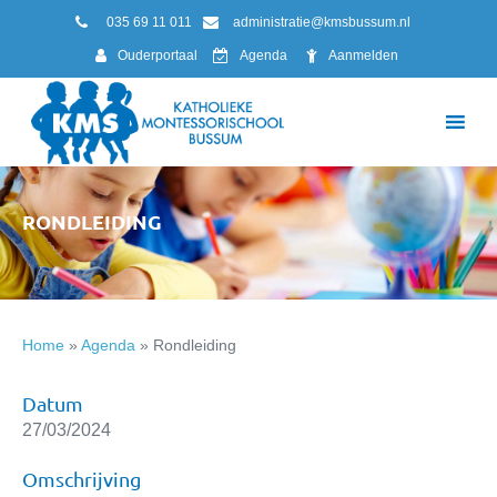
035 69 11 011
administratie@kmsbussum.nl
Ouderportaal
Agenda
Aanmelden
RONDLEIDING
Home
»
Agenda
»
Rondleiding
Datum
27/03/2024
Omschrijving