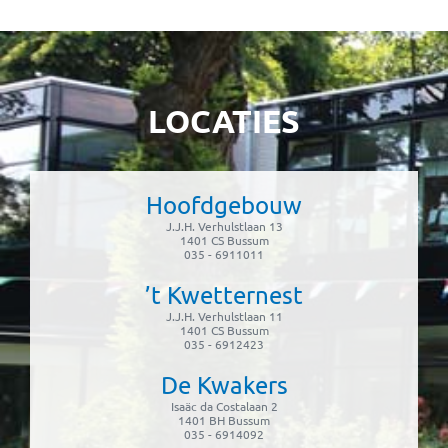
LOCATIES
Hoofdgebouw
J.J.H. Verhulstlaan 13
1401 CS Bussum
035 - 6911011
’t Kwetternest
J.J.H. Verhulstlaan 11
1401 CS Bussum
035 - 6912423
De Kwakers
Isaäc da Costalaan 2
1401 BH Bussum
035 - 6914092