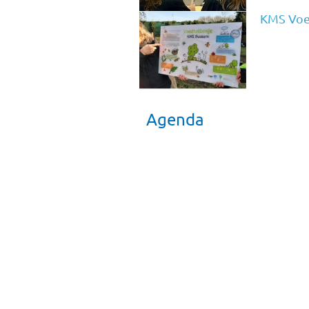
KMS Voe
Agenda
Koffie op het plein
17/08/2026
Kamp groep 7/8 Texel
24/08/2026 t/m 26/08/2026
Kennismakingsavond gr 1/2
25/08/2026 – 19:00 uur – 20:00 uur
Groep 7/8 vrij
27/08/2026
Kennismakingsavond gr 3/4