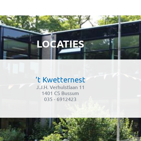
27/08/2026 – 19:00 uur – 20:00 uur
LOCATIES
’t Kwetternest
J.J.H. Verhulstlaan 11
1401 CS Bussum
035 - 6912423