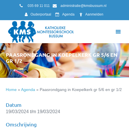
035 69 11 011
administratie@kmsbussum.nl
Ouderportaal
Agenda
Aanmelden
PAASRONDGANG IN KOEPELKERK GR 5/6 EN
GR 1/2
Home
»
Agenda
»
Paasrondgang in Koepelkerk gr 5/6 en gr 1/2
Datum
19/03/2024 t/m 19/03/2024
Omschrijving