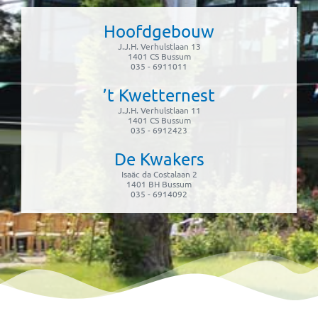
Hoofdgebouw
J.J.H. Verhulstlaan 13
1401 CS Bussum
035 - 6911011
’t Kwetternest
J.J.H. Verhulstlaan 11
1401 CS Bussum
035 - 6912423
De Kwakers
Isaäc da Costalaan 2
1401 BH Bussum
035 - 6914092