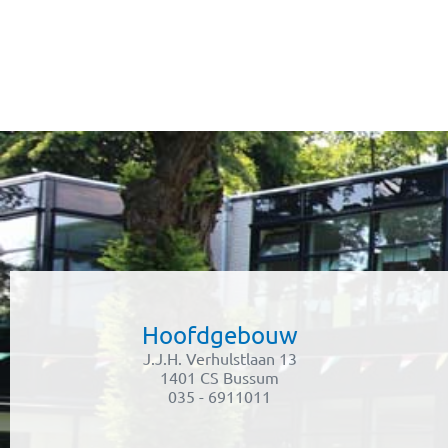
Hoofdgebouw
J.J.H. Verhulstlaan 13
1401 CS Bussum
035 - 6911011