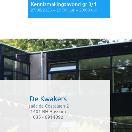
Kennismakingsavond gr 3/4
27/08/2026 – 19:00 uur – 20:00 uur
De Kwakers
Isaäc da Costalaan 2
1401 BH Bussum
035 - 6914092