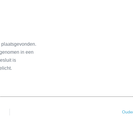
n plaatsgevonden.
egenomen in een
sluit is
licht.
Oude