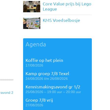
Core Value prijs bij Lego
League
KMS Voedselbosje
Agenda
Koffie op het plein
17/08/2026
Kamp groep 7/8 Texel
24/08/2026 t/m 26/08/2026
Kennismakingsavond gr 1/2
25/08/2026 – 19:00 uur – 20:00 uur
ravond 2
Groep 7/8 vrij
27/08/2026