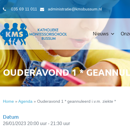
035 69 11 011
administratie@kmsbussum.nl
Nieuws
Onz
OUDERAVOND 1 * GEANNULEE
Home
»
Agenda
»
Ouderavond 1 * geannuleerd i.v.m. ziekte *
Datum
26/01/2023 20:00 uur - 21:30 uur