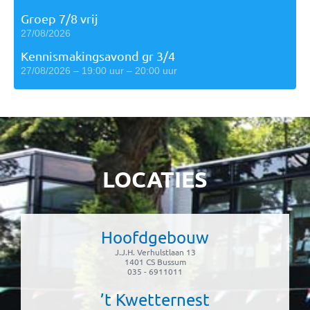
Groep 7/8 vrij
27/08/2026
Kennismakingsavond gr 3/4
27/08/2026 – 19:00 uur – 20:00 uur
LOCATIES
Hoofdgebouw
J.J.H. Verhulstlaan 13
1401 CS Bussum
035 - 6911011
’t Kwetternest