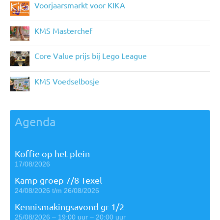
Voorjaarsmarkt voor KIKA
KMS Masterchef
Core Value prijs bij Lego League
KMS Voedselbosje
Agenda
Koffie op het plein
17/08/2026
Kamp groep 7/8 Texel
24/08/2026 t/m 26/08/2026
Kennismakingsavond gr 1/2
25/08/2026 – 19:00 uur – 20:00 uur