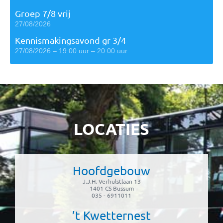
Groep 7/8 vrij
27/08/2026
Kennismakingsavond gr 3/4
27/08/2026 – 19:00 uur – 20:00 uur
LOCATIES
Hoofdgebouw
J.J.H. Verhulstlaan 13
1401 CS Bussum
035 - 6911011
’t Kwetternest