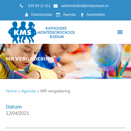
035 69 11 011
administratie@kmsbussum.nl
Ouderportaal
Agenda
Aanmelden
MR VERGADERING
Home
»
Agenda
»
MR vergadering
Datum
12/04/2021