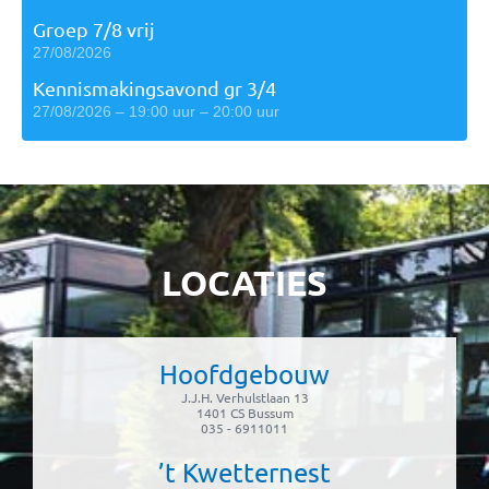
Groep 7/8 vrij
27/08/2026
Kennismakingsavond gr 3/4
27/08/2026 – 19:00 uur – 20:00 uur
LOCATIES
Hoofdgebouw
J.J.H. Verhulstlaan 13
1401 CS Bussum
035 - 6911011
’t Kwetternest