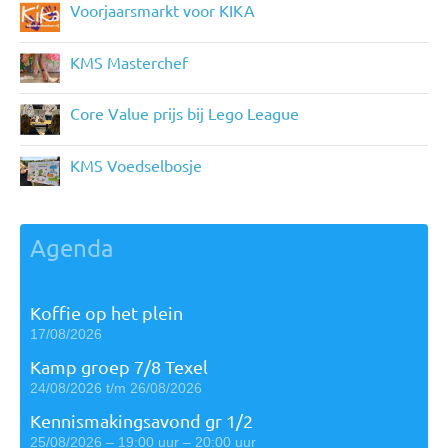
Voorjaarsmarkt voor KIKA
KMS Masterchef
Core Value prijs bij Lego League
KMS Voedselbosje
Agenda
Koffie op het plein
17/08/2026
Kamp groep 7/8 Texel
24/08/2026 t/m 26/08/2026
Kennismakingsavond gr 1/2
25/08/2026 – 19:00 uur – 20:00 uur