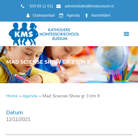
035 69 11 011
administratie@kmsbussum.nl
Ouderportaal
Agenda
Aanmelden
MAD SCIENSE SHOW GR 3 T/M 8
Home
»
Agenda
»
Mad Sciense Show gr 3 t/m 8
Datum
12/11/2021