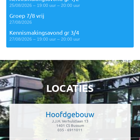
25/08/2026 – 19:00 uur – 20:00 uur
Groep 7/8 vrij
27/08/2026
Kennismakingsavond gr 3/4
27/08/2026 – 19:00 uur – 20:00 uur
LOCATIES
Hoofdgebouw
J.J.H. Verhulstlaan 13
1401 CS Bussum
035 - 6911011