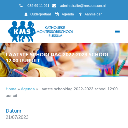
035 69 11 011
administratie@kmsbussum.nl
Ouderportaal
Agenda
Aanmelden
LAATSTE SCHOOLDAG 2022-2023 SCHOOL
12:00 UUR UIT
Home
»
Agenda
»
Laatste schooldag 2022-2023 school 12:00
uur uit
Datum
21/07/2023