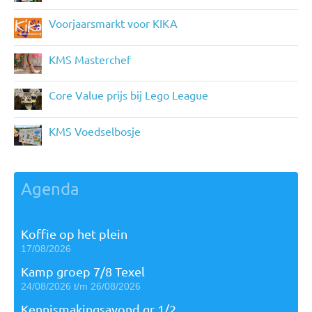
Voorjaarsmarkt voor KIKA
KMS Masterchef
Core Value prijs bij Lego League
KMS Voedselbosje
Agenda
Koffie op het plein
17/08/2026
Kamp groep 7/8 Texel
24/08/2026 t/m 26/08/2026
Kennismakingsavond gr 1/2