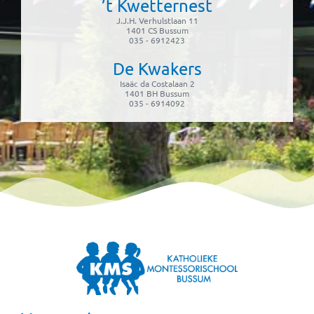
’t Kwetternest
J.J.H. Verhulstlaan 11
1401 CS Bussum
035 - 6912423
De Kwakers
Isaäc da Costalaan 2
1401 BH Bussum
035 - 6914092