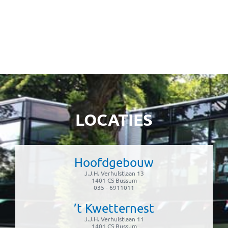
25/08/2026 – 19:00 uur – 20:00 uur
Groep 7/8 vrij
27/08/2026
Kennismakingsavond gr 3/4
27/08/2026 – 19:00 uur – 20:00 uur
LOCATIES
Hoofdgebouw
J.J.H. Verhulstlaan 13
1401 CS Bussum
035 - 6911011
’t Kwetternest
J.J.H. Verhulstlaan 11
1401 CS Bussum