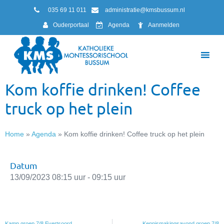
035 69 11 011
administratie@kmsbussum.nl
Ouderportaal
Agenda
Aanmelden
Kom koffie drinken! Coffee
truck op het plein
Home
»
Agenda
»
Kom koffie drinken! Coffee truck op het plein
Datum
13/09/2023 08:15 uur - 09:15 uur
Kamp groep 7/8 Evertsoord
Kennismakingsavond groep 7/8