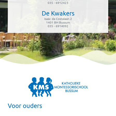
035 - 6912423
De Kwakers
Isaäc da Costalaan 2
1401 BH Bussum
035 - 6914092
Voor ouders