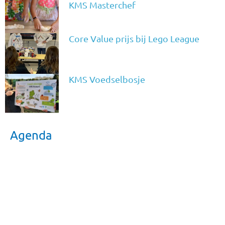
KMS Masterchef
Core Value prijs bij Lego League
KMS Voedselbosje
Agenda
Koffie op het plein
17/08/2026
Kamp groep 7/8 Texel
24/08/2026 t/m 26/08/2026
Kennismakingsavond gr 1/2