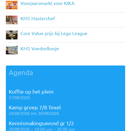
Voorjaarsmarkt voor KIKA
KMS Masterchef
Core Value prijs bij Lego League
KMS Voedselbosje
Agenda
Koffie op het plein
17/08/2026
Kamp groep 7/8 Texel
24/08/2026 t/m 26/08/2026
Kennismakingsavond gr 1/2
25/08/2026 – 19:00 uur – 20:00 uur