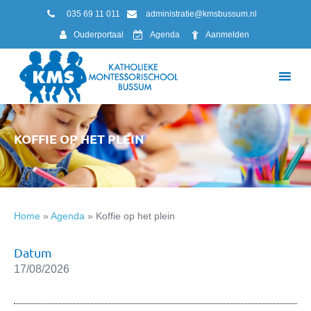
035 69 11 011
administratie@kmsbussum.nl
Ouderportaal
Agenda
Aanmelden
KOFFIE OP HET PLEIN
Home
»
Agenda
»
Koffie op het plein
Datum
17/08/2026