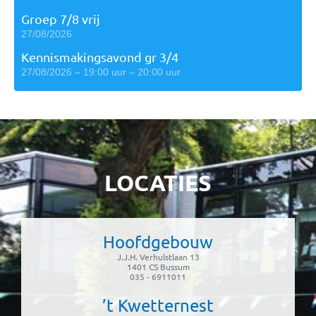
Groep 7/8 vrij
27/08/2026
Kennismakingsavond gr 3/4
27/08/2026 – 19:00 uur – 20:00 uur
LOCATIES
Hoofdgebouw
J.J.H. Verhulstlaan 13
1401 CS Bussum
035 - 6911011
’t Kwetternest