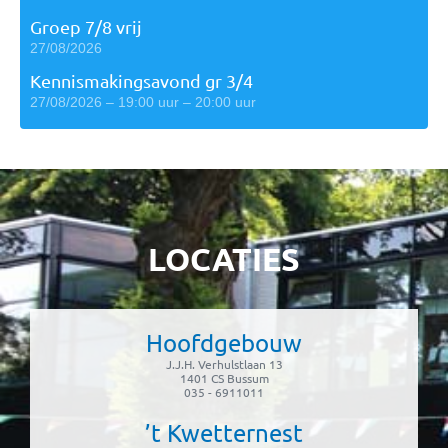
Groep 7/8 vrij
27/08/2026
Kennismakingsavond gr 3/4
27/08/2026 – 19:00 uur – 20:00 uur
LOCATIES
Hoofdgebouw
J.J.H. Verhulstlaan 13
1401 CS Bussum
035 - 6911011
’t Kwetternest