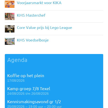
Voorjaarsmarkt voor KIKA
KMS Masterchef
Core Value prijs bij Lego League
KMS Voedselbosje
Agenda
Koffie op het plein
17/08/2026
Kamp groep 7/8 Texel
24/08/2026 t/m 26/08/2026
Kennismakingsavond gr 1/2
25/08/2026 – 19:00 uur – 20:00 uur