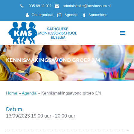
035 69 11 011
administratie@kmsbussum.nl
Ouderportaal
Agenda
Aanmelden
KENNISMAKINGSAVOND GROEP 3/4
Home
»
Agenda
»
Kennismakingsavond groep 3/4
Datum
13/09/2023 19:00 uur - 20:00 uur