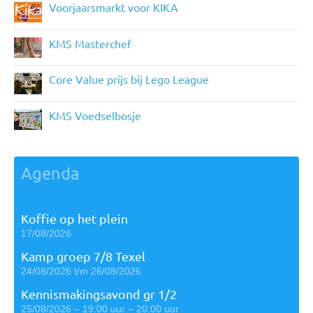
Voorjaarsmarkt voor KIKA
KMS Masterchef
Core Value prijs bij Lego League
KMS Voedselbosje
Agenda
Koffie op het plein
17/08/2026
Kamp groep 7/8 Texel
24/08/2026 t/m 26/08/2026
Kennismakingsavond gr 1/2
25/08/2026 – 19:00 uur – 20:00 uur