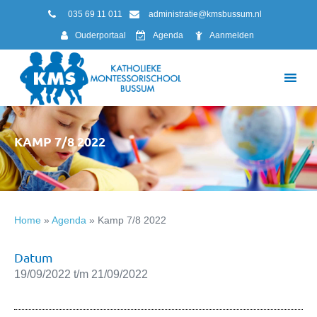
035 69 11 011
administratie@kmsbussum.nl
Ouderportaal
Agenda
Aanmelden
KAMP 7/8 2022
Home
»
Agenda
»
Kamp 7/8 2022
Datum
19/09/2022 t/m 21/09/2022