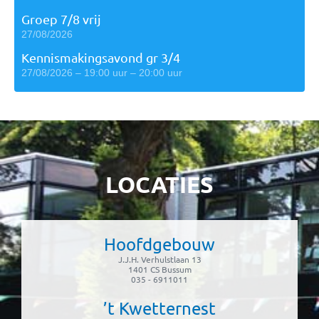
Groep 7/8 vrij
27/08/2026
Kennismakingsavond gr 3/4
27/08/2026 – 19:00 uur – 20:00 uur
LOCATIES
Hoofdgebouw
J.J.H. Verhulstlaan 13
1401 CS Bussum
035 - 6911011
’t Kwetternest