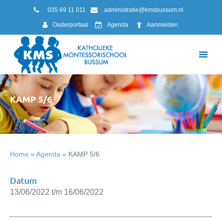
035 69 11 011
administratie@kmsbussum.nl
Ouderportaal
Agenda
Aanmelden
KAMP 5/6
Home
»
Agenda
»
KAMP 5/6
Datum
13/06/2022 t/m 16/06/2022