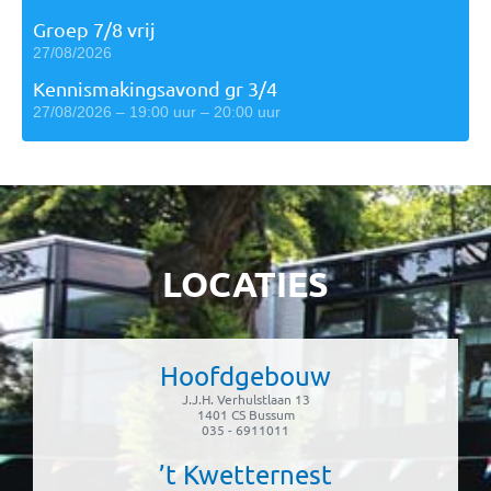
Groep 7/8 vrij
27/08/2026
Kennismakingsavond gr 3/4
27/08/2026 – 19:00 uur – 20:00 uur
LOCATIES
Hoofdgebouw
J.J.H. Verhulstlaan 13
1401 CS Bussum
035 - 6911011
’t Kwetternest