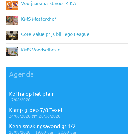
Voorjaarsmarkt voor KIKA
KMS Masterchef
Core Value prijs bij Lego League
KMS Voedselbosje
Agenda
Koffie op het plein
17/08/2026
Kamp groep 7/8 Texel
24/08/2026 t/m 26/08/2026
Kennismakingsavond gr 1/2
25/08/2026 – 19:00 uur – 20:00 uur