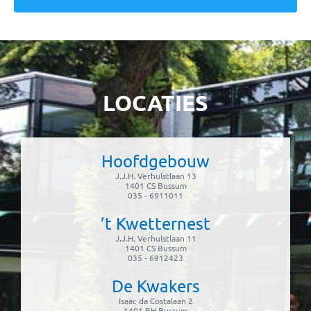
LOCATIES
Hoofdgebouw
J.J.H. Verhulstlaan 13
1401 CS Bussum
035 - 6911011
’t Kwetternest
J.J.H. Verhulstlaan 11
1401 CS Bussum
035 - 6912423
De Kwakers
Isaäc da Costalaan 2
1401 BH Bussum