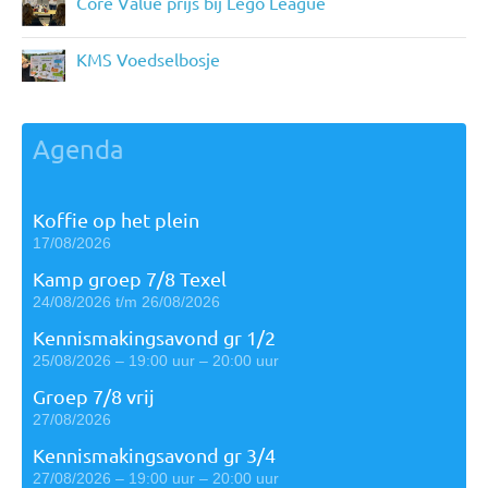
Core Value prijs bij Lego League
KMS Voedselbosje
Agenda
Koffie op het plein
17/08/2026
Kamp groep 7/8 Texel
24/08/2026 t/m 26/08/2026
Kennismakingsavond gr 1/2
25/08/2026 – 19:00 uur – 20:00 uur
Groep 7/8 vrij
27/08/2026
Kennismakingsavond gr 3/4
27/08/2026 – 19:00 uur – 20:00 uur