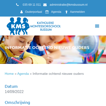
035 69 11 011
administratie@kmsbussum.nl
Ouderportaal
Agenda
Aanmelden
INFORMATIE OCHTEND NIEUWE OUDERS
Home
»
Agenda
»
Informatie ochtend nieuwe ouders
Datum
14/09/2022
Omschrijving