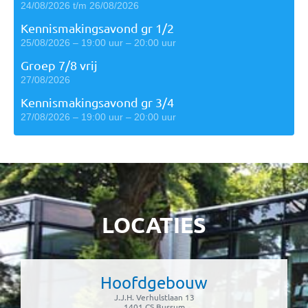
24/08/2026 t/m 26/08/2026
Kennismakingsavond gr 1/2
25/08/2026 – 19:00 uur – 20:00 uur
Groep 7/8 vrij
27/08/2026
Kennismakingsavond gr 3/4
27/08/2026 – 19:00 uur – 20:00 uur
LOCATIES
Hoofdgebouw
J.J.H. Verhulstlaan 13
1401 CS Bussum