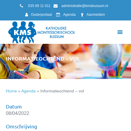
035 69 11 011
administratie@kmsbussum.nl
Ouderportaal
Agenda
Aanmelden
INFORMATIEOCHTEND – VOL
Home
»
Agenda
»
Informatieochtend – vol
Datum
08/04/2022
Omschrijving