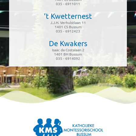
035 - 6911011
’t Kwetternest
J.J.H. Verhulstlaan 11
1401 CS Bussum
035 - 6912423
De Kwakers
Isaäc da Costalaan 2
1401 BH Bussum
035 - 6914092