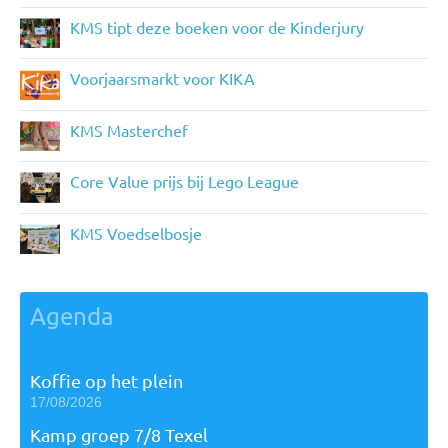
KMS tipt deze boeken voor de Kinderjury
Voorjaarsmarkt voor KIKA
KMS Masterchef
Core Value prijs bij Lego League
KMS Voedselbosje
Agenda
Koffie op het plein
17/08/2026
Kamp groep 7/8 Texel