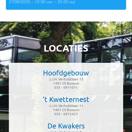
27/08/2026 – 19:00 uur – 20:00 uur
LOCATIES
Hoofdgebouw
J.J.H. Verhulstlaan 13
1401 CS Bussum
035 - 6911011
’t Kwetternest
J.J.H. Verhulstlaan 11
1401 CS Bussum
035 - 6912423
De Kwakers
Isaäc da Costalaan 2