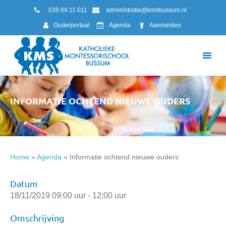
035 69 11 011
administratie@kmsbussum.nl
Ouderportaal
Agenda
Aanmelden
INFORMATIE OCHTEND NIEUWE OUDERS
Home
»
Agenda
»
Informatie ochtend nieuwe ouders
Datum
18/11/2019 09:00 uur - 12:00 uur
Omschrijving