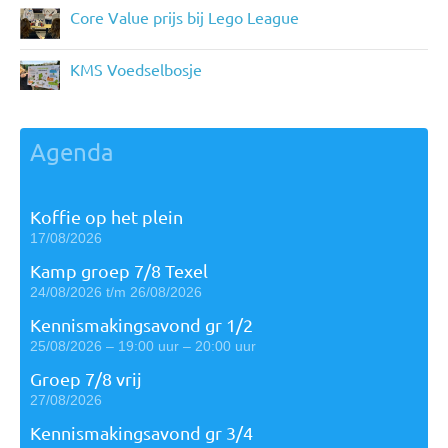
Core Value prijs bij Lego League
KMS Voedselbosje
Agenda
Koffie op het plein
17/08/2026
Kamp groep 7/8 Texel
24/08/2026 t/m 26/08/2026
Kennismakingsavond gr 1/2
25/08/2026 – 19:00 uur – 20:00 uur
Groep 7/8 vrij
27/08/2026
Kennismakingsavond gr 3/4